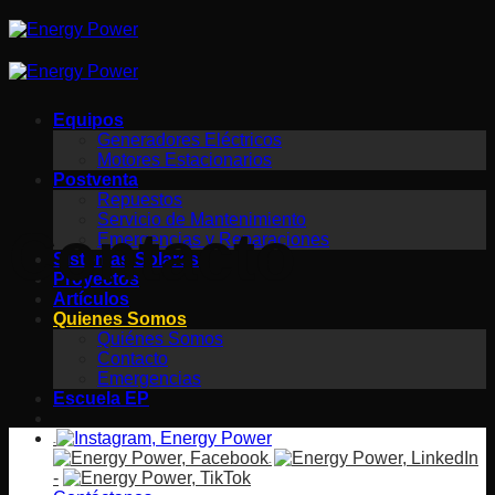
Saltar
al
contenido
Equipos
Generadores Eléctricos
Motores Estacionarios
Postventa
Repuestos
Servicio de Mantenimiento
Contacto
Emergencias y Reparaciones
Sistemas Solares
Proyectos
Artículos
Quienes Somos
Quiénes Somos
Contacto
Emergencias
Escuela EP
-
-
-