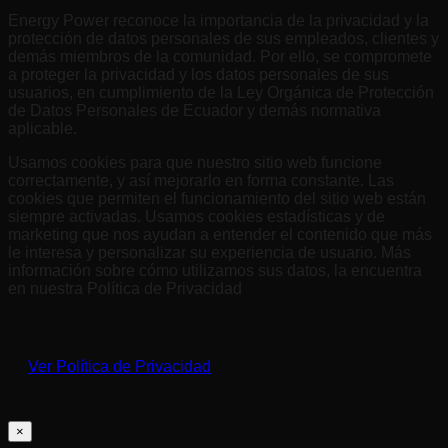
Energy Power reconoce la importancia de la privacidad y la
protección de datos personales de sus empleados, clientes y
demás miembros de la comunidad. Por ello, se compromete
a proteger la privacidad y los datos personales de sus
usuarios, en cumplimiento de la Ley Orgánica de Protección
de Datos Personales de Ecuador y demás normativa
aplicable.
Usamos cookies para que nuestro sitio web funcione
correctamente, y así mejorarlo en forma constante. Las
cookies que permiten el funcionamiento del sitio web están
siempre activadas. Usamos cookies estadísticas y de
marketing que nos ayudan a entender el contenido que más
le interesa y personalizar su experiencia de usuario. Más
información sobre cómo utilizamos sus datos, la encuentra
en nuestra Política de Privacidad
Ver Política de Privacidad
×