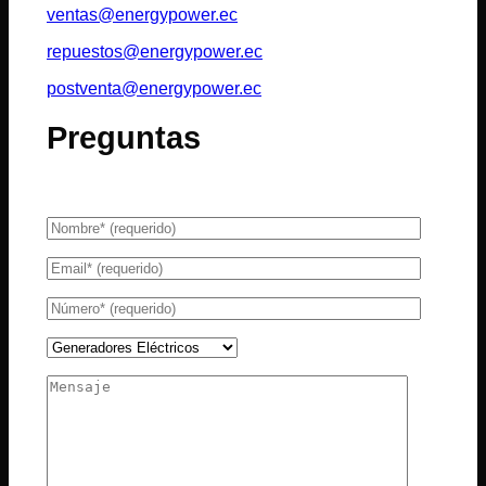
ventas@energypower.ec
repuestos@energypower.ec
postventa@energypower.ec
Preguntas