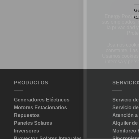
Ge
Energy Power re
Ca
sus empleados, c
la privacidad 
Prote
Usamos cookies
constante. Las
Usamos cookies 
interesa y pers
PRODUCTOS
SERVICIO
Generadores Eléctricos
Servicio d
Motores Estacionarios
Servicio d
Repuestos
Atención a
Paneles Solares
Alquiler d
Inversores
Monitoreo
Proyectos Solares Integrales
Sincronis