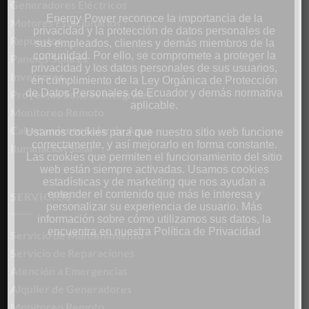
Generadores Eléctricos
Energy Power reconoce la importancia de la
Motores Estacionarios
privacidad y la protección de datos personales de
Repuestos
sus empleados, clientes y demás miembros de la
comunidad. Por ello, se compromete a proteger la
Paneles Solares
privacidad y los datos personales de sus usuarios,
Inversores
en cumplimiento de la Ley Orgánica de Protección
de Datos Personales de Ecuador y demás normativa
Proyectos Solares Integrales
aplicable.
Monitoreo Remoto
Calentamiento Solar de Agua
Usamos cookies para que nuestro sitio web funcione
correctamente, y así mejorarlo en forma constante.
Iluminación Solar
Las cookies que permiten el funcionamiento del sitio
web están siempre activadas. Usamos cookies
estadísticas y de marketing que nos ayudan a
entender el contenido que más le interesa y
SERVICIOS
personalizar su experiencia de usuario. Más
información sobre cómo utilizamos sus datos, la
encuentra en nuestra Política de Privacidad
Servicio de Mantenimiento
Servicio de Reparaciones
Atención a Emergencias
Alquiler de Generadores
Monitoreo Remoto