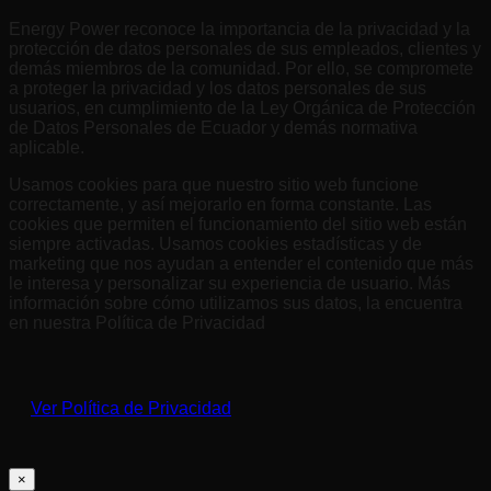
Energy Power reconoce la importancia de la privacidad y la
protección de datos personales de sus empleados, clientes y
demás miembros de la comunidad. Por ello, se compromete
a proteger la privacidad y los datos personales de sus
usuarios, en cumplimiento de la Ley Orgánica de Protección
de Datos Personales de Ecuador y demás normativa
aplicable.
Usamos cookies para que nuestro sitio web funcione
correctamente, y así mejorarlo en forma constante. Las
cookies que permiten el funcionamiento del sitio web están
siempre activadas. Usamos cookies estadísticas y de
marketing que nos ayudan a entender el contenido que más
le interesa y personalizar su experiencia de usuario. Más
información sobre cómo utilizamos sus datos, la encuentra
en nuestra Política de Privacidad
Ver Política de Privacidad
×