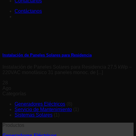
Contáctanos
Contáctanos
Instalación de Paneles Solares para Residencia
Instalación de Paneles Solares para Residencia 27.5 kWp –
220VAC monofásico 31 paneles monoc. de [...]
28
Ago
Categorías
Generadores Eléctricos
(8)
Servicio de Mantenimiento
(1)
Sistemas Solares
(1)
Productos
Generadores Eléctricos