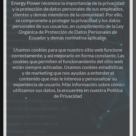
Generadores Eléctricos
Energy Power reconoce la importancia de la privacidad
y la protección de datos personales de sus empleados,
Motores Estacionarios
clientes y demás miembros de la comunidad. Por ello,
Repuestos
se compromete a proteger la privacidad y los datos
Paneles Solares
personales de sus usuarios, en cumplimiento de la Ley
Orgánica de Protección de Datos Personales de
Inversores
Ecuador y demás normativa aplicable.
Proyectos Solares Integrales
Monitoreo Remoto
Usamos cookies para que nuestro sitio web funcione
Calentamiento Solar de Agua
correctamente, y así mejorarlo en forma constante. Las
cookies que permiten el funcionamiento del sitio web
Iluminación Solar
están siempre activadas. Usamos cookies estadísticas
y de marketing que nos ayudan a entender el
contenido que más le interesa y personalizar su
SERVICIOS
experiencia de usuario. Más información sobre cómo
utilizamos sus datos, la encuentra en nuestra Política
de Privacidad
Servicio de Mantenimiento
Servicio de Reparaciones
Atención a Emergencias
Alquiler de Generadores
Monitoreo Remoto
VER POLÍTICA DE PRIVACIDAD