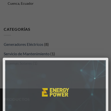
Cuenca, Ecuador
CATEGORÍAS
Generadores Eléctricos
(8)
Servicio de Mantenimiento
(1)
Sistemas Solares
(1)
PRODUCTOS