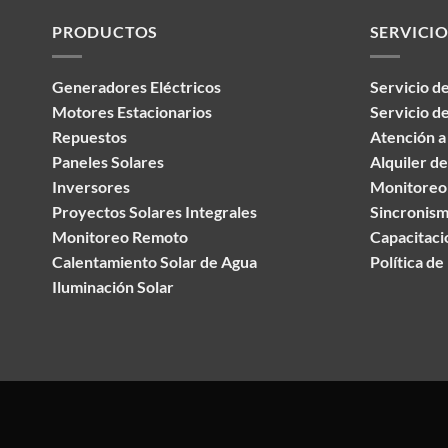
empleados, cl
privacidad y los
PRODUCTOS
SERVICIO
Usamos cookie
Generadores Eléctricos
Servicio de
constante. La
Motores Estacionarios
Servicio de
Usamos cookies
Repuestos
Atención a 
interesa y perso
Paneles Solares
Alquiler de
Inversores
Monitoreo 
Proyectos Solares Integrales
Sincronism
Monitoreo Remoto
Capacitacio
Calentamiento Solar de Agua
Política de 
Iluminación Solar