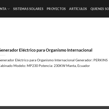
NTA
SISTEMAS SOLARES
PROYECTOS
ARTÍCULOS
QUIENES SO
enerador Eléctrico para Organismo Internacional
nerador Eléctrico para Organismo Internacional Generador: PERKINS
binado Modelo: MP230 Potencia: 230KW Manta, Ecuador
conoce la importancia de la privacidad y la protección de datos p