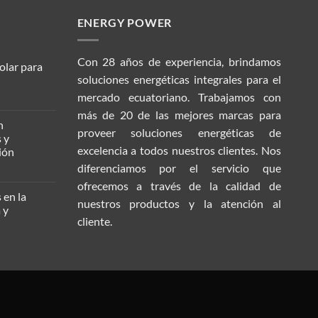
 a proteger la
ica de Protección
ENERGY POWER
rarlo en forma
Con 28 años de experiencia, brindamos
lar para
pre activadas.
soluciones energéticas integrales para el
nido que más le
mercado ecuatoriano. Trabajamos con
izamos sus datos,
ios
más de 20 de las mejores marcas para
proveer soluciones energéticas de
y
excelencia a todos nuestros clientes. Nos
ón
diferenciamos por
el servicio que
do
mas
ofrecemos a través de la calidad de
es
s
en la
nuestros productos y la atención al
y
dores
cliente.
cos
dores
gias
cos
ción
ia
cuaria