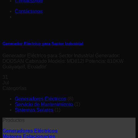
Contáctanos
Contáctanos
Generador Eléctrico para Sector Industrial
Generador Eléctrico para Sector Industrial Generador:
DOOSAN Cabinado Modelo: MD812I Potencia: 810KW
Guayaquil, Ecuador'
31
Jul
Categorías
Generadores Eléctricos
(8)
Servicio de Mantenimiento
(1)
Sistemas Solares
(1)
Productos
Generadores Eléctricos
Motores Estacionarios