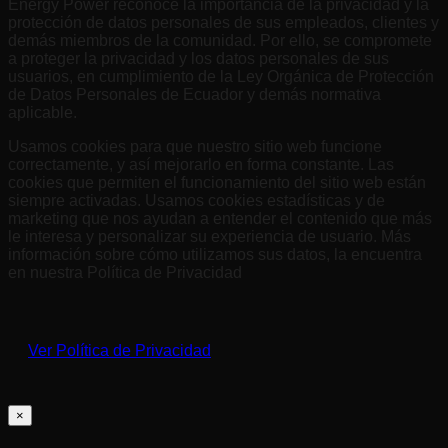
Energy Power reconoce la importancia de la privacidad y la
protección de datos personales de sus empleados, clientes y
demás miembros de la comunidad. Por ello, se compromete
a proteger la privacidad y los datos personales de sus
usuarios, en cumplimiento de la Ley Orgánica de Protección
de Datos Personales de Ecuador y demás normativa
aplicable.
Usamos cookies para que nuestro sitio web funcione
correctamente, y así mejorarlo en forma constante. Las
cookies que permiten el funcionamiento del sitio web están
siempre activadas. Usamos cookies estadísticas y de
marketing que nos ayudan a entender el contenido que más
le interesa y personalizar su experiencia de usuario. Más
información sobre cómo utilizamos sus datos, la encuentra
en nuestra Política de Privacidad
Ver Política de Privacidad
×