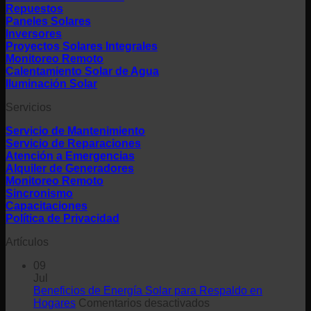
Repuestos
Paneles Solares
Inversores
Proyectos Solares Integrales
Monitoreo Remoto
Calentamiento Solar de Agua
Iluminación Solar
Servicios
Servicio de Mantenimiento
Servicio de Reparaciones
Atención a Emergencias
Alquiler de Generadores
Monitoreo Remoto
Sincronismo
Capacitaciones
Política de Privacidad
Artículos
09
Jul
Beneficios de Energía Solar para Respaldo en
en
Hogares
Comentarios desactivados