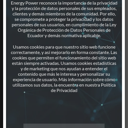
Generadores Eléctricos
Energy Power reconoce la importancia de la privacidad
y la protección de datos personales de sus empleados,
Motores Estacionarios
clientes y demás miembros de la comunidad. Por ello,
Repuestos
se compromete a proteger la privacidad y los datos
Paneles Solares
personales de sus usuarios, en cumplimiento de la Ley
Orgánica de Protección de Datos Personales de
Inversores
Ecuador y demás normativa aplicable.
Proyectos Solares Integrales
Monitoreo Remoto
Usamos cookies para que nuestro sitio web funcione
Calentamiento Solar de Agua
correctamente, y así mejorarlo en forma constante. Las
cookies que permiten el funcionamiento del sitio web
Iluminación Solar
están siempre activadas. Usamos cookies estadísticas
y de marketing que nos ayudan a entender el
contenido que más le interesa y personalizar su
SERVICIOS
experiencia de usuario. Más información sobre cómo
utilizamos sus datos, la encuentra en nuestra Política
de Privacidad
Servicio de Mantenimiento
Servicio de Reparaciones
Atención a Emergencias
Alquiler de Generadores
Monitoreo Remoto
VER POLÍTICA DE PRIVACIDAD