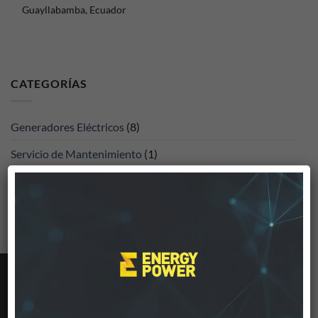
Guayllabamba, Ecuador
CATEGORÍAS
Generadores Eléctricos
(8)
Servicio de Mantenimiento
(1)
Sistemas Solares
(1)
PRODUCTOS