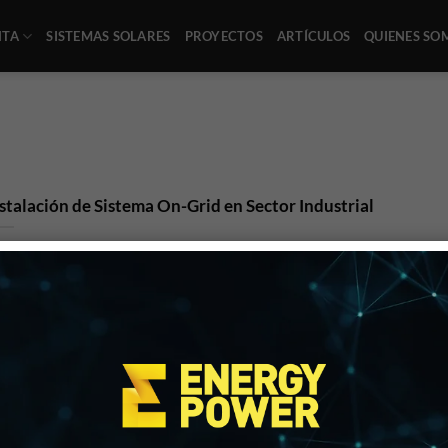
NTA
SISTEMAS SOLARES
PROYECTOS
ARTÍCULOS
QUIENES SO
stalación de Sistema On-Grid en Sector Industrial
stalación de Sistema On-Grid en Sector Industrial 128.0 kWp – 220VAC
ifásico 240 paneles monoc. [...]
nerador Eléctrico para Sector Industrial