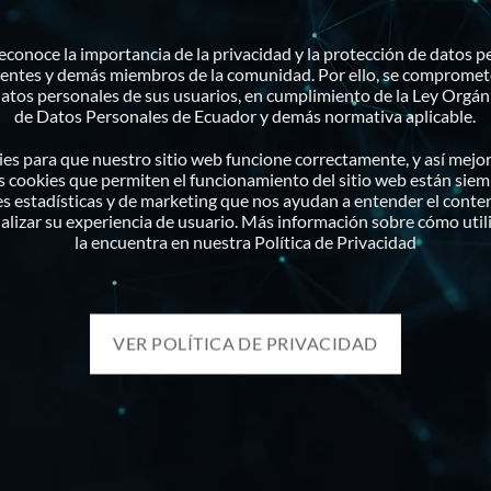
nerador Eléctrico para Sector Industrial Generador: DOOSAN Cabinad
conoce la importancia de la privacidad y la protección de datos p
delo: MD812I Potencia: 810KW Guayaquil, Ecuador'
ientes y demás miembros de la comunidad. Por ello, se compromete
 datos personales de sus usuarios, en cumplimiento de la Ley Orgán
de Datos Personales de Ecuador y demás normativa aplicable.
s para que nuestro sitio web funcione correctamente, y así mejo
s cookies que permiten el funcionamiento del sitio web están siem
 estadísticas y de marketing que nos ayudan a entender el conte
nalizar su experiencia de usuario. Más información sobre cómo util
la encuentra en nuestra Política de Privacidad
S
ARTÍCULOS
VER POLÍTICA DE PRIVACIDAD
 Mantenimiento
Beneficios de Energía So
09
 Reparaciones
Jul
Respaldo en Hogares
Emergencias
en
Comentarios desactivados
Benefic
 Generadores
de
Problemas Comunes en
23
Remoto
Energía
Jun
Generadores Eléctricos 
Solar
o