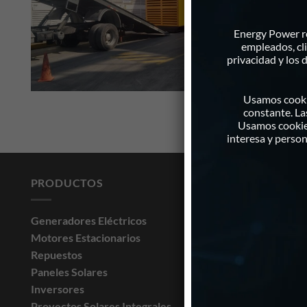
Ge
Energy Power re
Mo
empleados, cl
privacidad y los
Usamos cookie
constante. La
Usamos cookies
interesa y perso
PRODUCTOS
SERVICIO
Generadores Eléctricos
Servicio de
Motores Estacionarios
Servicio de
Repuestos
Atención a 
Paneles Solares
Alquiler de
Inversores
Monitoreo 
Proyectos Solares Integrales
Sincronism