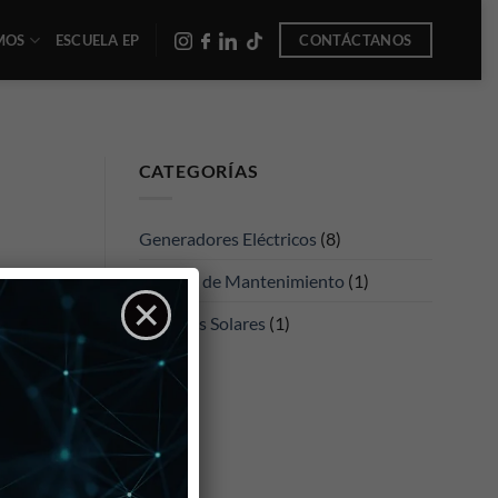
-
CONTÁCTANOS
MOS
ESCUELA EP
-
-
CATEGORÍAS
Generadores Eléctricos
(8)
Servicio de Mantenimiento
(1)
×
Sistemas Solares
(1)