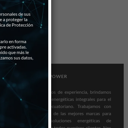
o
ersonales de sus
 a proteger la
ica de Protección
rarlo en forma
pre activadas.
nido que más le
izamos sus datos,
ENERGY POWER
Con 28 años de experiencia, brindamos
lar para
soluciones energéticas integrales para el
mercado ecuatoriano. Trabajamos con
ios
más de 20 de las mejores marcas para
proveer soluciones energéticas de
y
excelencia a todos nuestros clientes. Nos