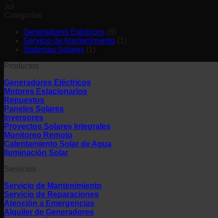
Jul
Categorías
Generadores Eléctricos
(8)
Servicio de Mantenimiento
(1)
Sistemas Solares
(1)
Productos
Generadores Eléctricos
Motores Estacionarios
Repuestos
Paneles Solares
Inversores
Proyectos Solares Integrales
Monitoreo Remoto
Calentamiento Solar de Agua
Iluminación Solar
Servicios
Servicio de Mantenimiento
Servicio de Reparaciones
Atención a Emergencias
Alquiler de Generadores