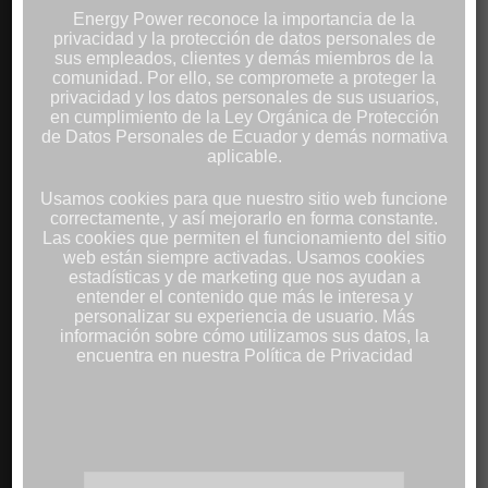
Generadores Eléctricos
Energy Power reconoce la importancia de la
Motores Estacionarios
privacidad y la protección de datos personales de
sus empleados, clientes y demás miembros de la
Repuestos
comunidad. Por ello, se compromete a proteger la
Paneles Solares
privacidad y los datos personales de sus usuarios,
Inversores
en cumplimiento de la Ley Orgánica de Protección
de Datos Personales de Ecuador y demás normativa
Proyectos Solares Integrales
aplicable.
Monitoreo Remoto
Calentamiento Solar de Agua
Usamos cookies para que nuestro sitio web funcione
correctamente, y así mejorarlo en forma constante.
Iluminación Solar
Las cookies que permiten el funcionamiento del sitio
web están siempre activadas. Usamos cookies
estadísticas y de marketing que nos ayudan a
entender el contenido que más le interesa y
SERVICIOS
personalizar su experiencia de usuario. Más
información sobre cómo utilizamos sus datos, la
encuentra en nuestra Política de Privacidad
Servicio de Mantenimiento
Servicio de Reparaciones
Atención a Emergencias
Alquiler de Generadores
Monitoreo Remoto