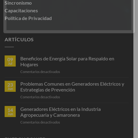
Sincronismo
VER POLÍTICA DE PRIVACIDAD
Capacitaciones
Política de Privacidad
ARTÍCULOS
Beneficios de Energía Solar para Respaldo en
09
Jul
Hogares
en
Comentarios desactivados
Beneficios
de
Problemas Comunes en Generadores Eléctricos y
23
Energía
Jun
Estrategias de Prevención
Solar
en
Comentarios desactivados
para
Problemas
Respaldo
Comunes
Generadores Eléctricos en la Industria
en
14
en
Hogares
Jun
Agropecuaria y Camaronera
Generadores
en
Comentarios desactivados
Eléctricos
Generadores
y
Eléctricos
Estrategias
en