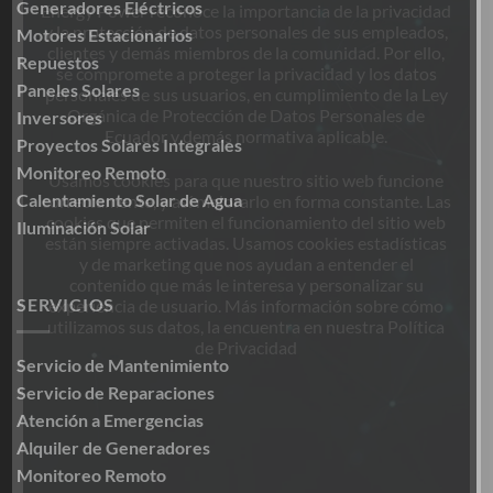
Generadores Eléctricos
Energy Power reconoce la importancia de la privacidad
y la protección de datos personales de sus empleados,
Motores Estacionarios
clientes y demás miembros de la comunidad. Por ello,
Repuestos
se compromete a proteger la privacidad y los datos
Paneles Solares
personales de sus usuarios, en cumplimiento de la Ley
Orgánica de Protección de Datos Personales de
Inversores
Ecuador y demás normativa aplicable.
Proyectos Solares Integrales
Monitoreo Remoto
Usamos cookies para que nuestro sitio web funcione
Calentamiento Solar de Agua
correctamente, y así mejorarlo en forma constante. Las
cookies que permiten el funcionamiento del sitio web
Iluminación Solar
están siempre activadas. Usamos cookies estadísticas
y de marketing que nos ayudan a entender el
contenido que más le interesa y personalizar su
SERVICIOS
experiencia de usuario. Más información sobre cómo
utilizamos sus datos, la encuentra en nuestra Política
de Privacidad
Servicio de Mantenimiento
Servicio de Reparaciones
Atención a Emergencias
Alquiler de Generadores
Monitoreo Remoto