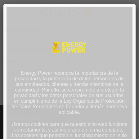
1
2
3
CATEGORÍAS
Generadores Eléctricos
(8)
Servicio de Mantenimiento
(1)
Sistemas Solares
(1)
Energy Power reconoce la importancia de la
privacidad y la protección de datos personales de
sus empleados, clientes y demás miembros de la
comunidad. Por ello, se compromete a proteger la
privacidad y los datos personales de sus usuarios,
en cumplimiento de la Ley Orgánica de Protección
de Datos Personales de Ecuador y demás normativa
aplicable.
PRODUCTOS
Usamos cookies para que nuestro sitio web funcione
correctamente, y así mejorarlo en forma constante.
Generadores Eléctricos
Las cookies que permiten el funcionamiento del sitio