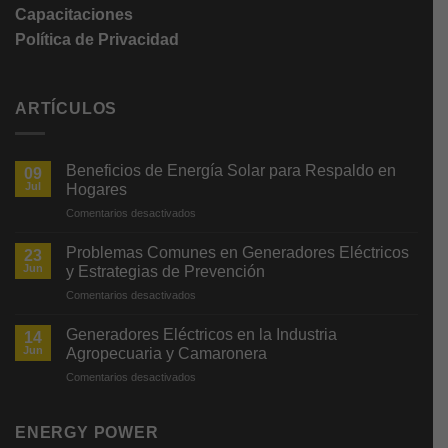
Capacitaciones
Política de Privacidad
ARTÍCULOS
Beneficios de Energía Solar para Respaldo en
09
Jul
Hogares
en
Comentarios desactivados
Beneficios
de
Problemas Comunes en Generadores Eléctricos
23
Energía
Jun
y Estrategias de Prevención
Solar
en
Comentarios desactivados
para
Problemas
Respaldo
Comunes
en
Generadores Eléctricos en la Industria
14
en
Hogares
Jun
Agropecuaria y Camaronera
Generadores
en
Comentarios desactivados
Eléctricos
Generadores
y
Eléctricos
Estrategias
en
ENERGY POWER
de
la
Prevención