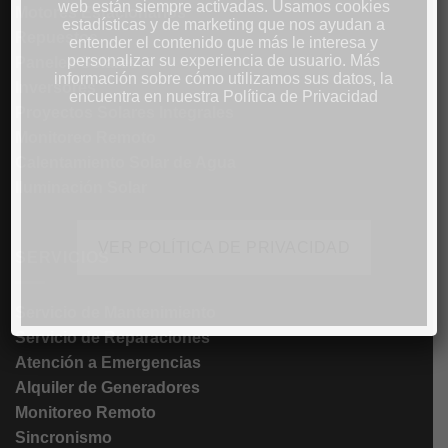
web están siempre activadas. Usamos cookies
Motores Estacionarios
estadísticas y de marketing que nos ayudan a
Repuestos
entender el contenido que más le interesa y
personalizar su experiencia de usuario. Más
Paneles Solares
información sobre cómo utilizamos sus datos, la
Inversores
encuentra en nuestra Política de Privacidad
Proyectos Solares Integrales
Monitoreo Remoto
Calentamiento Solar de Agua
Iluminación Solar
VER POLÍTICA DE PRIVACIDAD
SERVICIOS
Servicio de Mantenimiento
Servicio de Reparaciones
Atención a Emergencias
Alquiler de Generadores
Monitoreo Remoto
Sincronismo