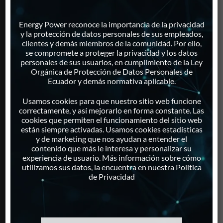
PRODUCTOS
Energy Power reconoce la importancia de la privacidad
y la protección de datos personales de sus empleados,
clientes y demás miembros de la comunidad. Por ello,
Generadores Eléctricos
se compromete a proteger la privacidad y los datos
Motores Estacionarios
personales de sus usuarios, en cumplimiento de la Ley
Repuestos
Orgánica de Protección de Datos Personales de
Ecuador y demás normativa aplicable.
Paneles Solares
Inversores
Usamos cookies para que nuestro sitio web funcione
Proyectos Solares Integrales
correctamente, y así mejorarlo en forma constante. Las
cookies que permiten el funcionamiento del sitio web
Monitoreo Remoto
están siempre activadas. Usamos cookies estadísticas
Calentamiento Solar de Agua
y de marketing que nos ayudan a entender el
Iluminación Solar
contenido que más le interesa y personalizar su
experiencia de usuario. Más información sobre cómo
utilizamos sus datos, la encuentra en nuestra Política
de Privacidad
SERVICIOS
Servicio de Mantenimiento
Servicio de Reparaciones