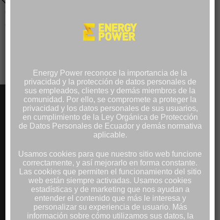
GENERADOR ELÉCTRICO
GENERADOR PARA
PARA EL SECTOR
SECTOR DE PRODUCCIÓN
FINANCIERO
Energy Power reconoce la importancia de la
privacidad y la protección de datos personales de
sus empleados, clientes y demás miembros de la
comunidad. Por ello, se compromete a proteger la
PRODUCTOS
privacidad y los datos personales de sus usuarios,
en cumplimiento de la Ley Orgánica de Protección
de Datos Personales de Ecuador y demás normativa
Generadores Eléctricos
aplicable.
Motores Estacionarios
Usamos cookies para que nuestro sitio web funcione
Repuestos
correctamente, y así mejorarlo en forma constante.
Paneles Solares
Las cookies que permiten el funcionamiento del sitio
web están siempre activadas. Usamos cookies
Inversores
estadísticas y de marketing que nos ayudan a
Proyectos Solares Integrales
entender el contenido que más le interesa y
Monitoreo Remoto
personalizar su experiencia de usuario. Más
información sobre cómo utilizamos sus datos, la
Calentamiento Solar de Agua