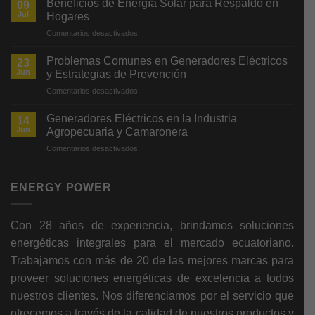
Beneficios de Energía Solar para Respaldo en
09
Jul
Hogares
en
Comentarios desactivados
Beneficios
de
Problemas Comunes en Generadores Eléctricos
23
Energía
Jun
y Estrategias de Prevención
Solar
en
Comentarios desactivados
para
Problemas
Respaldo
Comunes
en
Generadores Eléctricos en la Industria
14
en
Hogares
Jun
Agropecuaria y Camaronera
Generadores
en
Comentarios desactivados
Eléctricos
Generadores
y
Eléctricos
Estrategias
en
ENERGY POWER
de
la
Prevención
Industria
Agropecuaria
Con 28 años de experiencia, brindamos soluciones
y
energéticas integrales para el mercado ecuatoriano.
Camaronera
Trabajamos con más de 20 de las mejores marcas para
proveer soluciones energéticas de excelencia a todos
nuestros clientes. Nos diferenciamos por
el servicio que
ofrecemos a través de la calidad de nuestros productos y