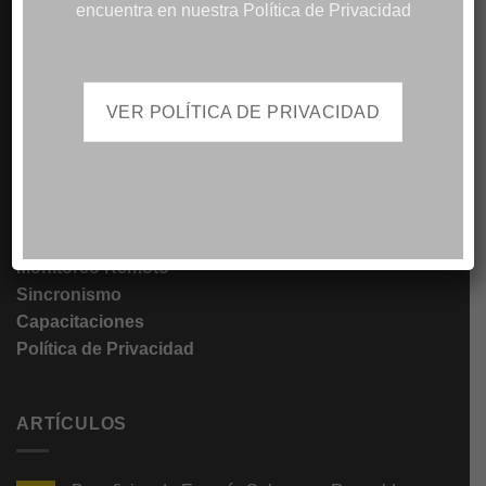
encuentra en nuestra Política de Privacidad
Iluminación Solar
SERVICIOS
VER POLÍTICA DE PRIVACIDAD
Servicio de Mantenimiento
Servicio de Reparaciones
Atención a Emergencias
Alquiler de Generadores
Monitoreo Remoto
Sincronismo
Capacitaciones
Política de Privacidad
ARTÍCULOS