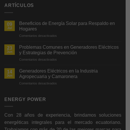
ARTÍCULOS
Beneficios de Energía Solar para Respaldo en
09
Jul
Hogares
en
Comentarios desactivados
Beneficios
de
Problemas Comunes en Generadores Eléctricos
23
Energía
Jun
y Estrategias de Prevención
Solar
en
Comentarios desactivados
para
Problemas
Respaldo
Comunes
en
Generadores Eléctricos en la Industria
14
en
Hogares
Jun
Agropecuaria y Camaronera
Generadores
en
Comentarios desactivados
Eléctricos
Generadores
y
Eléctricos
Estrategias
en
ENERGY POWER
de
la
Prevención
Industria
Agropecuaria
Con 28 años de experiencia, brindamos soluciones
y
energéticas integrales para el mercado ecuatoriano.
Camaronera
Trabajamos con más de 20 de las mejores marcas para