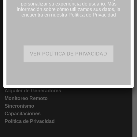
personalizar su experiencia de usuario. Más
Proyectos Solares Integrales
información sobre cómo utilizamos sus datos, la
Monitoreo Remoto
encuentra en nuestra Política de Privacidad
Calentamiento Solar de Agua
Iluminación Solar
VER POLÍTICA DE PRIVACIDAD
SERVICIOS
Servicio de Mantenimiento
Servicio de Reparaciones
Atención a Emergencias
Alquiler de Generadores
Monitoreo Remoto
Sincronismo
Capacitaciones
Política de Privacidad