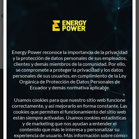
GENERADOR ELÉCTRICO
GENERADOR PARA SECTOR
PARA EL SECTOR
DE PRODUCCIÓN
FINANCIERO
Energy Power reconoce la importancia de la privacidad
y la protección de datos personales de sus empleados,
clientes y demás miembros de la comunidad. Por ello,
se compromete a proteger la privacidad y los datos
personales de sus usuarios, en cumplimiento de la Ley
Orgánica de Protección de Datos Personales de
PRODUCTOS
Ecuador y demás normativa aplicable.
Generadores Eléctricos
Usamos cookies para que nuestro sitio web funcione
correctamente, y así mejorarlo en forma constante. Las
Motores Estacionarios
cookies que permiten el funcionamiento del sitio web
Repuestos
están siempre activadas. Usamos cookies estadísticas
Paneles Solares
y de marketing que nos ayudan a entender el
contenido que más le interesa y personalizar su
Inversores
experiencia de usuario. Más información sobre cómo
Proyectos Solares Integrales