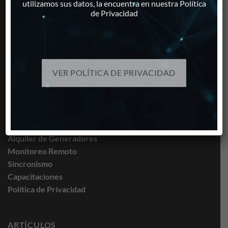
utilizamos sus datos, la encuentra en nuestra Política
Monitoreo Remoto
de Privacidad
Calentamiento Solar de Agua
Iluminación Solar
VER POLÍTICA DE PRIVACIDAD
SERVICIOS
Servicio de Mantenimiento
Servicio de Reparaciones
Atención a Emergencias
Alquiler de Generadores
Monitoreo Remoto
Sincronismo
Capacitaciones
Política de Privacidad
ARTÍCULOS