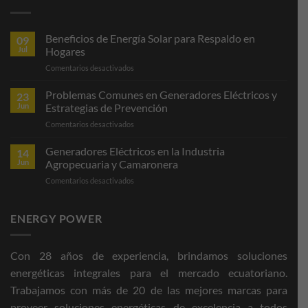
Beneficios de Energía Solar para Respaldo en
09
Jul
Hogares
en
Comentarios desactivados
Beneficios
de
Problemas Comunes en Generadores Eléctricos y
23
Energía
Jun
Estrategias de Prevención
Solar
en
Comentarios desactivados
para
Problemas
Respaldo
Comunes
Generadores Eléctricos en la Industria
en
14
en
Hogares
Jun
Agropecuaria y Camaronera
Generadores
en
Comentarios desactivados
Eléctricos
Generadores
y
Eléctricos
Estrategias
en
ENERGY POWER
de
la
Prevención
Industria
Agropecuaria
Con 28 años de experiencia, brindamos soluciones
y
energéticas integrales para el mercado ecuatoriano.
Camaronera
Trabajamos con más de 20 de las mejores marcas para
proveer soluciones energéticas de excelencia a todos