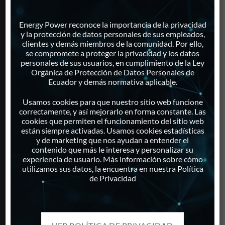
PRODUCTOS
Energy Power reconoce la importancia de la privacidad
y la protección de datos personales de sus empleados,
clientes y demás miembros de la comunidad. Por ello,
Generadores Eléctricos
se compromete a proteger la privacidad y los datos
Motores Estacionarios
personales de sus usuarios, en cumplimiento de la Ley
Repuestos
Orgánica de Protección de Datos Personales de
Ecuador y demás normativa aplicable.
Paneles Solares
Inversores
Usamos cookies para que nuestro sitio web funcione
Proyectos Solares Integrales
correctamente, y así mejorarlo en forma constante. Las
cookies que permiten el funcionamiento del sitio web
Monitoreo Remoto
están siempre activadas. Usamos cookies estadísticas
Calentamiento Solar de Agua
y de marketing que nos ayudan a entender el
Iluminación Solar
contenido que más le interesa y personalizar su
experiencia de usuario. Más información sobre cómo
utilizamos sus datos, la encuentra en nuestra Política
de Privacidad
SERVICIOS
Servicio de Mantenimiento
Servicio de Reparaciones
VER POLÍTICA DE PRIVACIDAD