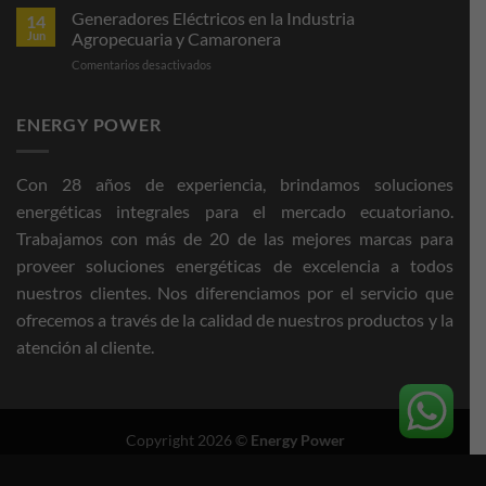
Comunes
Generadores Eléctricos en la Industria
en
14
en
Hogares
Jun
Agropecuaria y Camaronera
Generadores
en
Comentarios desactivados
Eléctricos
Generadores
y
Eléctricos
Estrategias
en
ENERGY POWER
de
la
Prevención
Industria
Agropecuaria
Con 28 años de experiencia, brindamos soluciones
y
energéticas integrales para el mercado ecuatoriano.
Camaronera
Trabajamos con más de 20 de las mejores marcas para
proveer soluciones energéticas de excelencia a todos
nuestros clientes. Nos diferenciamos por
el servicio que
ofrecemos a través de la calidad de nuestros productos y la
atención al cliente.
Copyright 2026 ©
Energy Power
Powered by:
ConvertShark