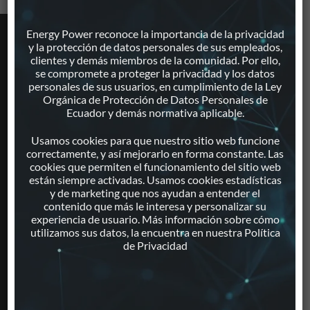
Energy Power reconoce la importancia de la privacidad
PRODUCTOS
y la protección de datos personales de sus empleados,
clientes y demás miembros de la comunidad. Por ello,
se compromete a proteger la privacidad y los datos
Generadores Eléctricos
personales de sus usuarios, en cumplimiento de la Ley
Motores Estacionarios
Orgánica de Protección de Datos Personales de
Ecuador y demás normativa aplicable.
Repuestos
Paneles Solares
Usamos cookies para que nuestro sitio web funcione
Inversores
correctamente, y así mejorarlo en forma constante. Las
cookies que permiten el funcionamiento del sitio web
Proyectos Solares Integrales
están siempre activadas. Usamos cookies estadísticas
Monitoreo Remoto
y de marketing que nos ayudan a entender el
Calentamiento Solar de Agua
contenido que más le interesa y personalizar su
experiencia de usuario. Más información sobre cómo
Iluminación Solar
utilizamos sus datos, la encuentra en nuestra Política
de Privacidad
SERVICIOS
Servicio de Mantenimiento