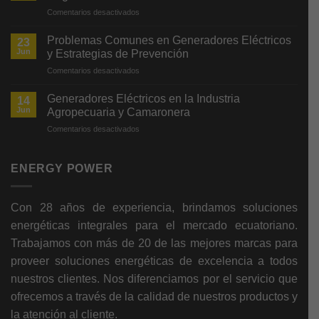
en
Comentarios desactivados
Beneficios
de
Problemas Comunes en Generadores Eléctricos
23
Energía
Jun
y Estrategias de Prevención
Solar
en
Comentarios desactivados
para
Problemas
Respaldo
Comunes
en
Generadores Eléctricos en la Industria
14
en
Hogares
Jun
Agropecuaria y Camaronera
Generadores
en
Comentarios desactivados
Eléctricos
Generadores
y
Eléctricos
Estrategias
en
ENERGY POWER
de
la
Prevención
Industria
Agropecuaria
Con 28 años de experiencia, brindamos soluciones
y
energéticas integrales para el mercado ecuatoriano.
Camaronera
Trabajamos con más de 20 de las mejores marcas para
proveer soluciones energéticas de excelencia a todos
nuestros clientes. Nos diferenciamos por
el servicio que
ofrecemos a través de la calidad de nuestros productos y
la atención al cliente.