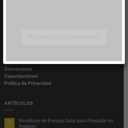
SERVICIOS
VER POLÍTICA DE PRIVACIDAD
Servicio de Mantenimiento
Servicio de Reparaciones
Atención a Emergencias
Alquiler de Generadores
Monitoreo Remoto
Sincronismo
Capacitaciones
Política de Privacidad
ARTÍCULOS
Beneficios de Energía Solar para Respaldo en
09
Jul
Hogares