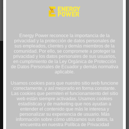
GENERADOR ELÉCTRICO
GENERADOR PARA
PARA EL SECTOR
SECTOR DE PRODUCCIÓN
FINANCIERO
Energy Power reconoce la importancia de la
privacidad y la protección de datos personales de
sus empleados, clientes y demás miembros de la
comunidad. Por ello, se compromete a proteger la
PRODUCTOS
privacidad y los datos personales de sus usuarios,
en cumplimiento de la Ley Orgánica de Protección
de Datos Personales de Ecuador y demás normativa
Generadores Eléctricos
aplicable.
Motores Estacionarios
Usamos cookies para que nuestro sitio web funcione
Repuestos
correctamente, y así mejorarlo en forma constante.
Paneles Solares
Las cookies que permiten el funcionamiento del sitio
Inversores
web están siempre activadas. Usamos cookies
estadísticas y de marketing que nos ayudan a
Proyectos Solares Integrales
entender el contenido que más le interesa y
Monitoreo Remoto
personalizar su experiencia de usuario. Más
información sobre cómo utilizamos sus datos, la
Calentamiento Solar de Agua
encuentra en nuestra Política de Privacidad
Iluminación Solar