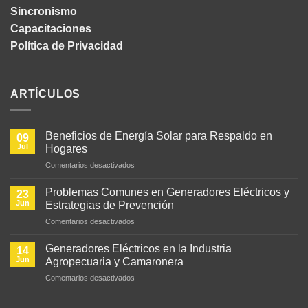
Sincronismo
Capacitaciones
Política de Privacidad
ARTÍCULOS
Beneficios de Energía Solar para Respaldo en
09
Jul
Hogares
en
Comentarios desactivados
Beneficios
de
Problemas Comunes en Generadores Eléctricos y
23
Energía
Jun
Estrategias de Prevención
Solar
en
Comentarios desactivados
para
Problemas
Respaldo
Comunes
en
Generadores Eléctricos en la Industria
14
en
Hogares
Jun
Agropecuaria y Camaronera
Generadores
en
Comentarios desactivados
Eléctricos
Generadores
y
Eléctricos
Estrategias