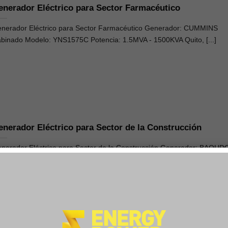
enerador Eléctrico para Sector Farmacéutico
nerador Eléctrico para Sector Farmacéutico Generador: CUMMINS
binado Modelo: YNS1575C Potencia: 1.5MVA - 1500KVA Quito, [...]
enerador Eléctrico para Sector de la Construcción
nerador Eléctrico para Sector de la Construcción Generador: BAOU
binado Modelo: YN200B Potencia: 200KVA Quito, [...]