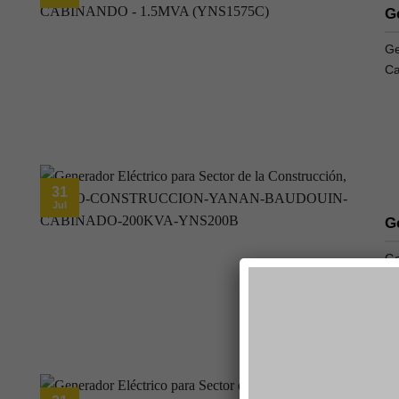
G
Ge
Ca
31
Jul
G
Ge
Ca