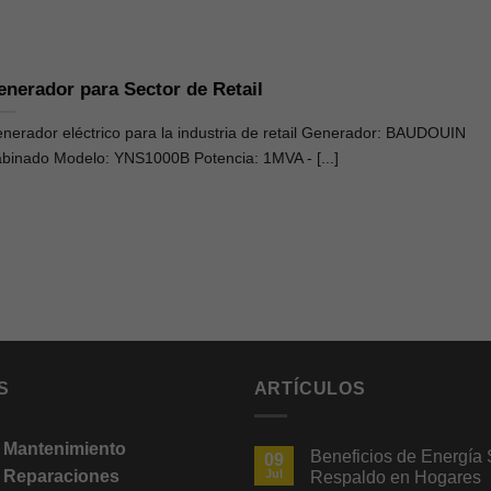
enerador para Sector de Retail
nerador eléctrico para la industria de retail Generador: BAUDOUIN
binado Modelo: YNS1000B Potencia: 1MVA - [...]
S
ARTÍCULOS
e Mantenimiento
Beneficios de Energía 
09
e Reparaciones
Jul
Respaldo en Hogares