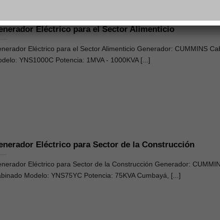
enerador Eléctrico para el Sector Alimenticio
nerador Eléctrico para el Sector Alimenticio Generador: CUMMINS Ca
delo: YNS1000C Potencia: 1MVA - 1000KVA [...]
enerador Eléctrico para Sector de la Construcción
nerador Eléctrico para Sector de la Construcción Generador: CUMMI
binado Modelo: YNS75YC Potencia: 75KVA Cumbayá, [...]