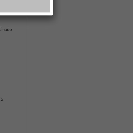
binado
NS