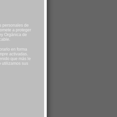
N
os personales de
romete a proteger
Ley Orgánica de
cable.
orarlo en forma
mpre activadas.
enido que más le
o utilizamos sus
do