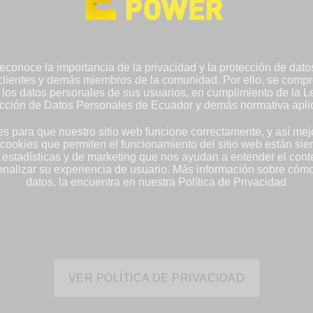
enerador Eléctrico para Sector de Construcción
nerador Eléctrico para Sector de Construcción Generador: BAUDOUI
conoce la importancia de la privacidad y la protección de dat
binado Modelo: YNS170B Potencia: 170KVA Puembo, Ecuador
lientes y demás miembros de la comunidad. Por ello, se comp
y los datos personales de sus usuarios, en cumplimiento de la 
cción de Datos Personales de Ecuador y demás normativa apli
 para que nuestro sitio web funcione correctamente, y así mej
 cookies que permiten el funcionamiento del sitio web están sie
estadísticas y de marketing que nos ayudan a entender el cont
onalizar su experiencia de usuario. Más información sobre cóm
datos, la encuentra en nuestra Política de Privacidad
enerador Eléctrico para Sector Minero
nerador Eléctrico para Sector Minero Generador: BAUDOUIN Cabina
delo: YNS393B Potencia: 393KVA Portovelo, Ecuador
VER POLÍTICA DE PRIVACIDAD